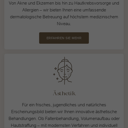
Von Akne und Ekzemen bis hin zu Hautkrebsvorsorge und
Alle akzeptieren
Speichern
Allergien – wir bieten Ihnen eine umfassende
dermatologische Betreuung auf höchstem medizinischem
Niveau.
Nur essenzielle Cookies akzeptieren
Zurück
ERFAHREN SIE MEHR
Datenschutzeinstellungen
Essenziell (1)
Essenzielle Cookies ermöglichen grundlegende Funktionen und sind für
die einwandfreie Funktion der Website erforderlich.
Cookie-Informationen anzeigen
Statistiken (1)
Stat
Ästhetik
Statistik Cookies erfassen Informationen anonym. Diese Informationen
Für ein frisches, jugendliches und natürliches
helfen uns zu verstehen, wie unsere Besucher unsere Website nutzen.
Erscheinungsbild bieten wir Ihnen innovative ästhetische
Cookie-Informationen anzeigen
Behandlungen. Ob Faltenbehandlung, Volumenaufbau oder
Hautstraffung – mit modernsten Verfahren und individuell