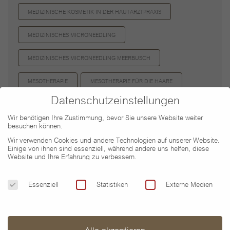
MEDIZINISCHE KOSMETIK IN DER HAUTARZTPRAXIS
MEDIZINISCHES MICRONEEDLING
MEDIZINISCHES MICRONEEDLING MEERBUSCH
MESOTHERAPIE
MESOTHERAPIE FÜR DIE HAARE
Datenschutzeinstellungen
MICRODERMABRASION
Wir benötigen Ihre Zustimmung, bevor Sie unsere Website weiter
besuchen können.
MICRODERMABRASION DÜSSELDORF
Wir verwenden Cookies und andere Technologien auf unserer Website.
Einige von ihnen sind essenziell, während andere uns helfen, diese
MICRODERMABRASION MEERBUSCH
MICRONEEDLING
Website und Ihre Erfahrung zu verbessern.
Datenschutzeinstellungen
PIGMENTFLECKEN
PRAXIS DR. WENZEL
Essenziell
Statistiken
Externe Medien
Alle akzeptieren