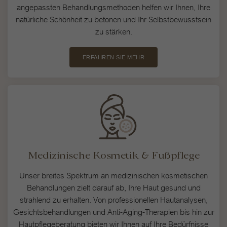
Externe Medien (2)
Exte
angepassten Behandlungsmethoden helfen wir Ihnen, Ihre
natürliche Schönheit zu betonen und Ihr Selbstbewusstsein
Inhalte von Videoplattformen und Social-Media-Plattformen werden
zu stärken.
standardmäßig blockiert. Wenn Cookies von externen Medien akzeptiert
werden, bedarf der Zugriff auf diese Inhalte keiner manuellen
Einwilligung mehr.
ERFAHREN SIE MEHR
Cookie-Informationen anzeigen
Datenschutzerklärung
Impressum
Medizinische Kosmetik & Fußpflege
Unser breites Spektrum an medizinischen kosmetischen
Behandlungen zielt darauf ab, Ihre Haut gesund und
strahlend zu erhalten. Von professionellen Hautanalysen,
Gesichtsbehandlungen und Anti-Aging-Therapien bis hin zur
Hautpflegeberatung bieten wir Ihnen auf Ihre Bedürfnisse