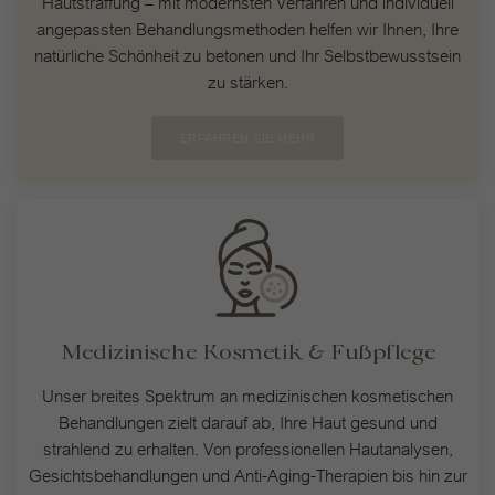
Hautstraffung – mit modernsten Verfahren und individuell
Statistiken (1)
Stat
angepassten Behandlungsmethoden helfen wir Ihnen, Ihre
Statistik Cookies erfassen Informationen anonym. Diese Informationen
natürliche Schönheit zu betonen und Ihr Selbstbewusstsein
helfen uns zu verstehen, wie unsere Besucher unsere Website nutzen.
zu stärken.
Cookie-Informationen anzeigen
ERFAHREN SIE MEHR
Externe Medien (2)
Exte
Inhalte von Videoplattformen und Social-Media-Plattformen werden
standardmäßig blockiert. Wenn Cookies von externen Medien akzeptiert
werden, bedarf der Zugriff auf diese Inhalte keiner manuellen
Einwilligung mehr.
Cookie-Informationen anzeigen
Datenschutzerklärung
Impressum
Medizinische Kosmetik & Fußpflege
Unser breites Spektrum an medizinischen kosmetischen
Behandlungen zielt darauf ab, Ihre Haut gesund und
strahlend zu erhalten. Von professionellen Hautanalysen,
Gesichtsbehandlungen und Anti-Aging-Therapien bis hin zur