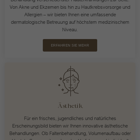
Wir verwenden Cookies und andere Technologien auf unserer Website.
Von Akne und Ekzemen bis hin zu Hautkrebsvorsorge und
Einige von ihnen sind essenziell, während andere uns helfen, diese
Website und Ihre Erfahrung zu verbessern.
Allergien – wir bieten Ihnen eine umfassende
Hier finden Sie eine Übersicht über alle verwendeten Cookies. Sie
dermatologische Betreuung auf höchstem medizinischem
können Ihre Einwilligung zu ganzen Kategorien geben oder sich weitere
Informationen anzeigen lassen und so nur bestimmte Cookies
Niveau.
auswählen.
ERFAHREN SIE MEHR
Alle akzeptieren
Speichern
Nur essenzielle Cookies akzeptieren
Zurück
Datenschutzeinstellungen
Essenziell (1)
Ästhetik
Essenzielle Cookies ermöglichen grundlegende Funktionen und sind für
die einwandfreie Funktion der Website erforderlich.
Für ein frisches, jugendliches und natürliches
Erscheinungsbild bieten wir Ihnen innovative ästhetische
Cookie-Informationen anzeigen
Behandlungen. Ob Faltenbehandlung, Volumenaufbau oder