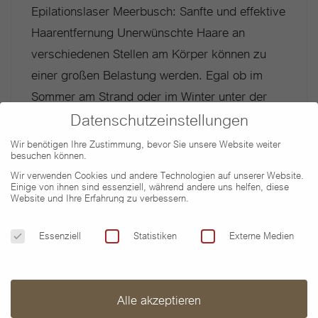
Epilationslaser Meerbusch: Sanfte und effektive
Haarentfernung Unerwünschte Haare an
verschiedenen Stellen am Körper können zu
einer großen Belastung werden. Egal ob im
Sommer am Strand oder im Winter unter der
Datenschutzeinstellungen
Winterjacke, den Haarwuchs unter Kontrolle zu
bekommen ist ganzjährig Thema. Die meisten
Wir benötigen Ihre Zustimmung, bevor Sie unsere Website weiter
besuchen können.
Menschen greifen daher häufig zum Rasierer,
Wir verwenden Cookies und andere Technologien auf unserer Website.
Waxing oder nutzen Cremes zur
Einige von ihnen sind essenziell, während andere uns helfen, diese
Website und Ihre Erfahrung zu verbessern.
Haarentfernung. Jedoch […]
Datenschutzeinstellungen
Essenziell
Statistiken
Externe Medien
WEITERLESEN
Alle akzeptieren