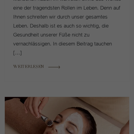
eine der tragendsten Rollen im Leben. Denn auf
Ihnen schreiten wir durch unser gesamtes
Nur essenzielle Cookies akzeptieren
Leben. Deshalb ist es auch so wichtig, die
Gesundheit unserer Füße nicht zu
Zurück
Datenschutzeinstellungen
vernachlässigen. In diesem Beitrag tauchen
Essenziell (1)
[…]
Essenzielle Cookies ermöglichen grundlegende Funktionen und sind für
die einwandfreie Funktion der Website erforderlich.
WEITERLESEN
Cookie-Informationen anzeigen
Statistiken (1)
Stat
Statistik Cookies erfassen Informationen anonym. Diese Informationen
helfen uns zu verstehen, wie unsere Besucher unsere Website nutzen.
Cookie-Informationen anzeigen
Externe Medien (2)
Exte